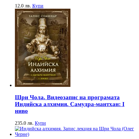
12.0
лв.
Купи
Шри Чола. Видеозапис на програмата
Индийска алхимия. Самудра-мантхан: I
ниво
235.0
лв.
Купи