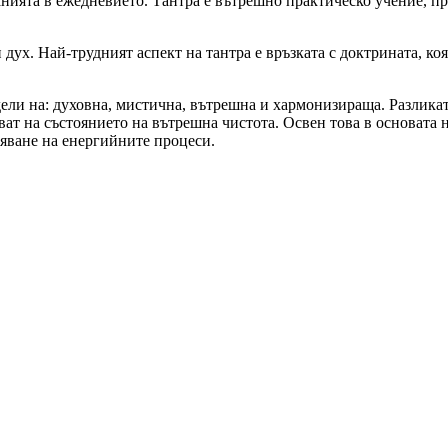
нанията в ежедневието. Тантра е вътрешно практическо учение, п
и дух. Най-трудният аспект на тантра е връзката с доктрината, 
дели на: духовна, мистична, вътрешна и хармонизираща. Разликата
ават на състоянието на вътрешна чистота. Освен това в основата
ояване на енергийните процеси.