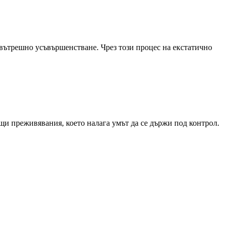
 вътрешно усъвършенстване. Чрез този процес на екстатично
ащи преживявания, което налага умът да се държи под контрол.