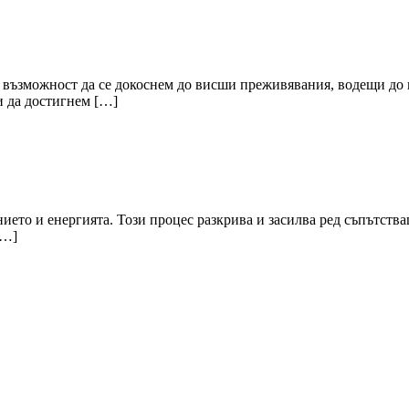
а възможност да се докоснем до висши преживявания, водещи до
и да достигнем […]
анието и енергията. Този процес разкрива и засилва ред съпътств
[…]