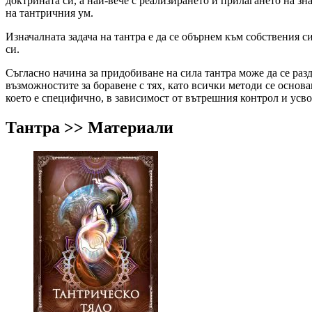
доктрината си, а най-вече с реализирането и прилагането на з
на тантричния ум.
Изначалната задача на тантра е да се обърнем към собствения с
си.
Съгласно начина за придобиване на сила тантра може да се раз
възможностите за боравене с тях, като всички методи се основ
което е специфично, в зависимост от вътрешния контрол и усв
Тантра >> Материали