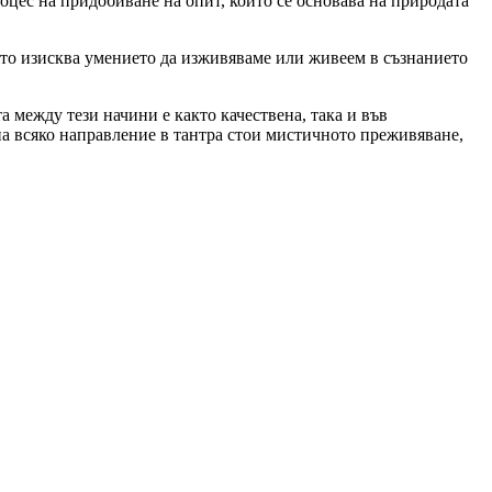
роцес на придобиване на опит, който се основава на природата
която изисква умението да изживяваме или живеем в съзнанието
 между тези начини е както качествена, така и във
 на всяко направление в тантра стои мистичното преживяване,