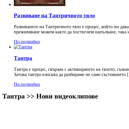
Развиване на Тантричното тяло
Развиването на Тантричното тяло е процес, който ни дав
преживяване можем както да постигнем напълване, така 
По-подробно
Тантра
Тантра е процес, свързан с активирането на тялото, съзн
Затова тантра изисква да разбираме не само състоянието 
По-подробно
Тантра >> Нови видеоклипове