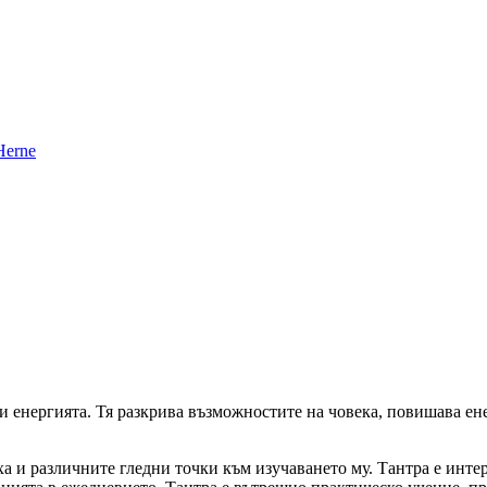
о и енергията. Тя разкрива възможностите на човека, повишава е
а и различните гледни точки към изучаването му. Тантра е интер