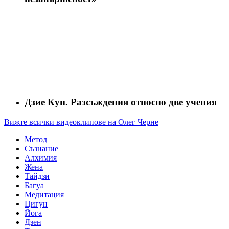
Дзие Кун. Разсъждения относно две учения
Вижте всички видеоклипове на Олег Черне
Метод
Съзнание
Алхимия
Жена
Тайдзи
Багуа
Медитация
Цигун
Йога
Дзен