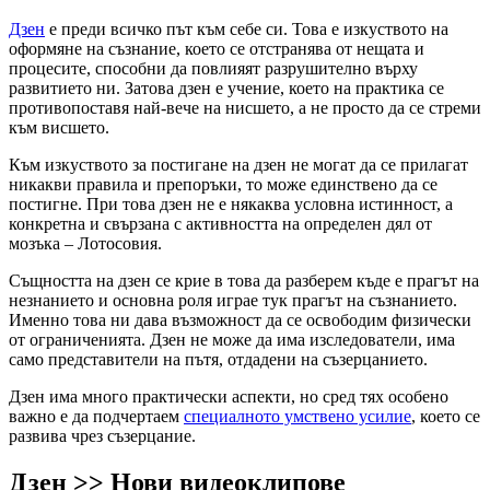
Дзен
е преди всичко път към себе си. Това е изкуството на
оформяне на съзнание, което се отстранява от нещата и
процесите, способни да повлияят разрушително върху
развитието ни. Затова дзен е учение, което на практика се
противопоставя най-вече на нисшето, а не просто да се стреми
към висшето.
Към изкуството за постигане на дзен не могат да се прилагат
никакви правила и препоръки, то може единствено да се
постигне. При това дзен не е някаква условна истинност, а
конкретна и свързана с активността на определен дял от
мозъка – Лотосовия.
Същността на дзен се крие в това да разберем къде е прагът на
незнанието и основна роля играе тук прагът на съзнанието.
Именно това ни дава възможност да се освободим физически
от ограниченията. Дзен не може да има изследователи, има
само представители на пътя, отдадени на съзерцанието.
Дзен има много практически аспекти, но сред тях особено
важно е да подчертаем
специалното умствено усилие
, което се
развива чрез съзерцание.
Дзен >> Нови видеоклипове