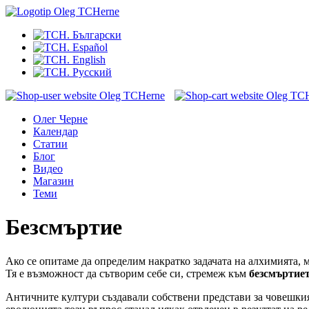
Олег Черне
Календар
Статии
Блог
Видео
Магазин
Теми
Безсмъртие
Ако се опитаме да определим накратко задачата на алхимията, 
Тя е възможност да сътворим себе си, стремеж към
безсмъртие
Античните култури създавали собствени представи за човешкия