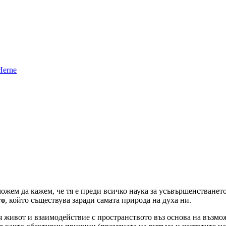
можем да кажем, че тя е преди всичко наука за усъвършенстванет
то
, който съществува заради самата природа на духа ни.
 живот и взаимодействие с пространството въз основа на възможн