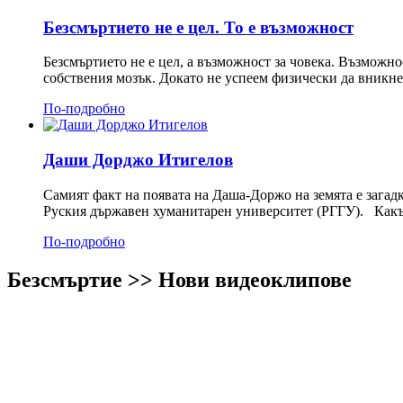
Безсмъртието не е цел. То е възможност
Безсмъртието не е цел, а възможност за човека. Възможно
собствения мозък. Докато не успеем физически да вникн
По-подробно
Даши Дорджо Итигелов
Самият факт на появата на Даша-Доржо на земята е загад
Руския държавен хуманитарен университет (РГГУ). Какъ
По-подробно
Безсмъртие >> Нови видеоклипове