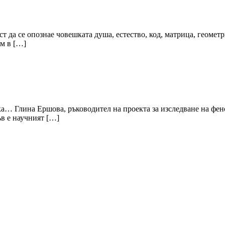
ст да се опознае човешката душа, естество, код, матрица, геомет
ем в […]
ка… Глина Ершова, ръководител на проекта за изследване на фен
в е научният […]