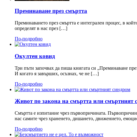
Преминаване през смъртта
Преминаването през смъртта е интегрален процес, в който 
определят в нас през […]
По-подробно
Окултен ковид
Три пъти започвах да пиша книгата си „Преминаване през
И когато я завърших, осъзнах, че не […]
По-подробно
Живот по закона на смъртта или смъртният 
Смъртта е изпитание чрез първопричината. Първопричината
нас самите чрез храненето, дишането, движението, емоц
По-подробно