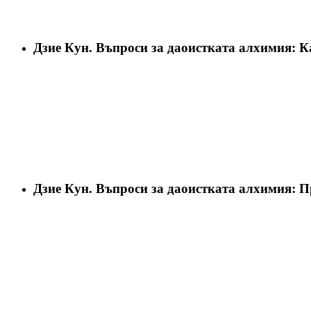
Дзие Кун. Въпроси за даоистката алхимия: К
Дзие Кун. Въпроси за даоистката алхимия: П