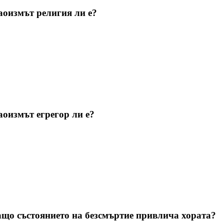
аоизмът религия ли е?
аоизмът егрегор ли е?
ащо състоянието на безсмъртие привлича хората?