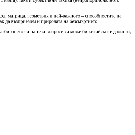
а Земята), така и субективни такива (непропорционалното
код, матрица, геометрия и най-важното – способностите на
как да възприемем и природата на безсмъртието.
разбирането си на тези въпроси са може би китайските даоисти,