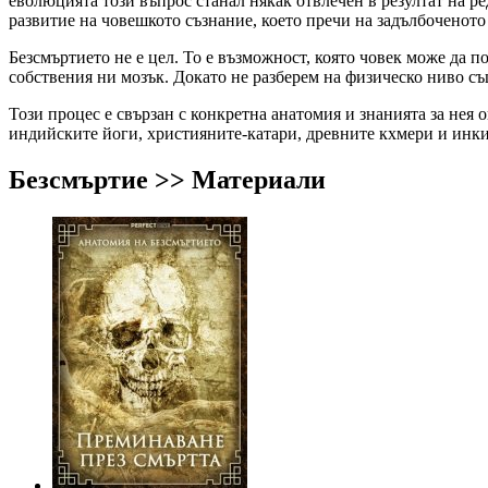
еволюцията този въпрос станал някак отвлечен в резултат на р
развитие на човешкото съзнание, което пречи на задълбоченото
Безсмъртието не е цел. То е възможност, която човек може да п
собствения ни мозък. Докато не разберем на физическо ниво съ
Този процес е свързан с конкретна анатомия и знанията за нея 
индийските йоги, християните-катари, древните кхмери и инки
Безсмъртие >> Материали