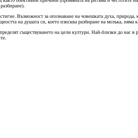
ед както обективни причини (промяната на ритъма и честотите н
 разбиране).
остигне. Възможност за опознаване на човешката духа, природа, 
щността на душата си, което изисква разбиране на мозъка, няма 
определят съществуването на цели култури. Най-близки до нас в 
те.