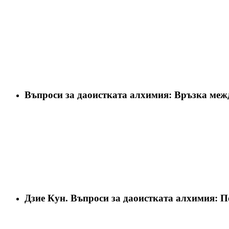
Въпроси за даоистката алхимия: Връзка межд
Дзие Кун. Въпроси за даоистката алхимия: П