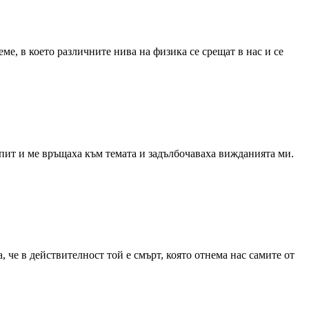
ме, в което различните нива на физика се срещат в нас и се
пит и ме връщаха към темата и задълбочаваха вижданията ми.
 че в действителност той е смърт, която отнема нас самите от