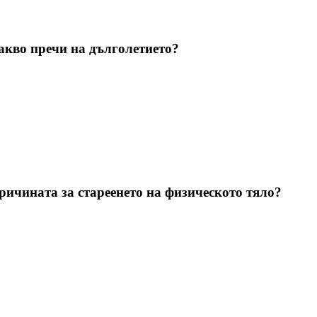
акво пречи на дълголетието?
ричината за стареенето на физическото тяло?