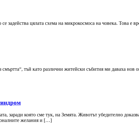
се задейства цялата схема на микрокосмоса на човека. Това е вре
 смъртта“, тъй като различни житейски събития ми даваха нов о
синдром
, заради която сме тук, на Земята. Животът убедително доказва,
ионалните желания и […]