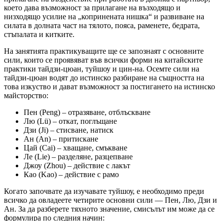
което дава възможност за прилагане на възходящо и
низходящо усилие на „копринената нишка“ и развиване на
силата в долната част на тялото, пояса, раменете, бедрата,
стъпалата и китките.
На занятията практикуващите ще се запознаят с основните
сили, които се проявяват във всички форми на китайските
практики тайдзи-цюан, туйшоу и цин-на. Осемте сили на
тайдзи-цюан водят до истинско разбиране на същността на
това изкуство и дават възможност за постигането на истинско
майсторство:
Пен (Peng) – отразяване, отблъскване
Лю (Lü) – откат, поглъщане
Дзи (Ji) – стисване, натиск
Ан (An) – притискане
Цай (Cai) – хващане, смъкване
Ле (Lie) – разделяне, разцепване
Джоу (Zhou) – действие с лакът
Као (Kao) – действие с рамо
Когато започвате да изучавате туйшоу, е необходимо преди
всичко да овладеете четирите основни сили — Пен, Лю, Дзи и
Ан. За да разберете тяхното значение, смисълът им може да се
формулира по следния начин: