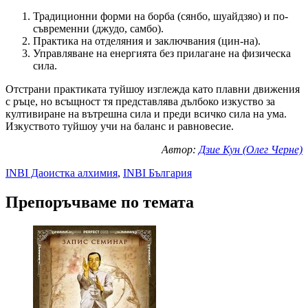
Традиционни форми на борба (сянбо, шуайдзяо) и по-
съвременни (джудо, самбо).
Практика на отделяния и заключвания (цин-на).
Управляване на енергията без прилагане на физическа
сила.
Отстрани практиката туйшоу изглежда като плавни движения
с ръце, но всъщност тя представлява дълбоко изкуство за
култивиране на вътрешна сила и преди всичко сила на ума.
Изкуството туйшоу учи на баланс и равновесие.
Автор:
Дзие Кун (Олег Черне)
INBI Даоистка алхимия
,
INBI България
Препоръчваме по темата