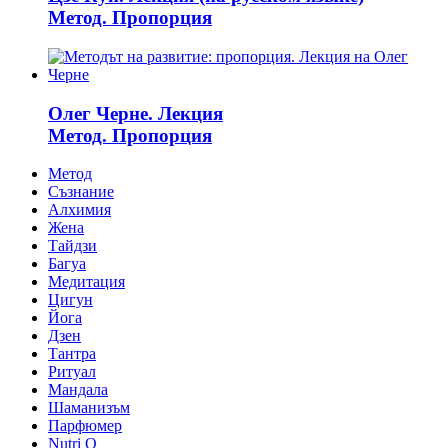
Метод. Пропорция
Олег Черне. Лекция
Метод. Пропорция
Метод
Съзнание
Алхимия
Жена
Тайдзи
Багуа
Медитация
Цигун
Йога
Дзен
Тантра
Ритуал
Мандала
Шаманизъм
Парфюмер
Nutri Q