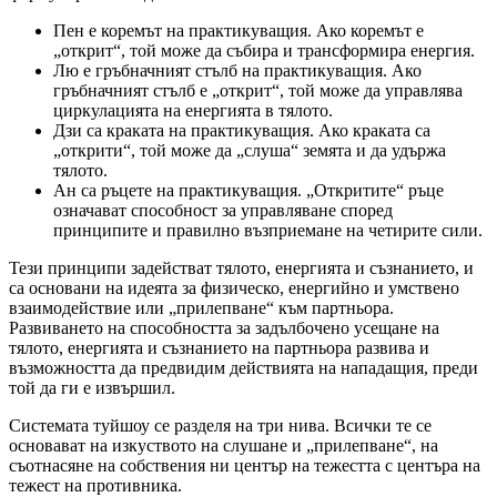
Пен е коремът на практикуващия. Ако коремът е
„открит“, той може да събира и трансформира енергия.
Лю е гръбначният стълб на практикуващия. Ако
гръбначният стълб е „открит“, той може да управлява
циркулацията на енергията в тялото.
Дзи са краката на практикуващия. Ако краката са
„открити“, той може да „слуша“ земята и да удържа
тялото.
Ан са ръцете на практикуващия. „Откритите“ ръце
означават способност за управляване според
принципите и правилно възприемане на четирите сили.
Тези принципи задействат тялото, енергията и съзнанието, и
са основани на идеята за физическо, енергийно и умствено
взаимодействие или „прилепване“ към партньора.
Развиването на способността за задълбочено усещане на
тялото, енергията и съзнанието на партньора развива и
възможността да предвидим действията на нападащия, преди
той да ги е извършил.
Системата туйшоу се разделя на три нива. Всички те се
основават на изкуството на слушане и „прилепване“, на
съотнасяне на собствения ни център на тежестта с центъра на
тежест на противника.