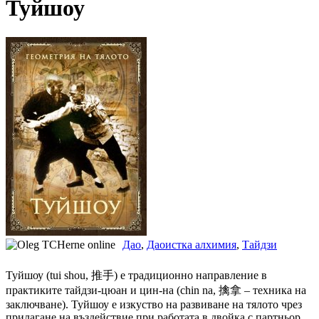
Туйшоу
Дао
,
Даоистка алхимия
,
Тайдзи
Туйшоу (tui shou, 推手) е традиционно направление в
практиките тайдзи-цюан и цин-на (chin na, 擒拿 – техника на
заключване). Туйшоу е изкуство на развиване на тялото чрез
прилагане на въздействие при работата в двойка с партньор,