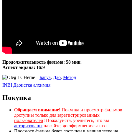
Продолжительность фильма: 58 мин.
Аспект экрана: 16:9
Багуа
,
Дао
,
Метод
INBI Даоистка алхимия
Покупка
Обращаем внимание!
Покупка и просмотр фильмов
доступны только для
зарегистрированных
пользователей
! Пожалуйста, убедитесь, что вы
авторизованы
на сайте, до оформления заказа.
Просмотр фильма будет доступен в медиаплеере на