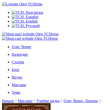
Олег Черне
Календар
Статии
Блог
Видео
Магазин
Теми
Начало
::
Магазин
::
Учебни видеа
::
Олег Черне. Лекции
::