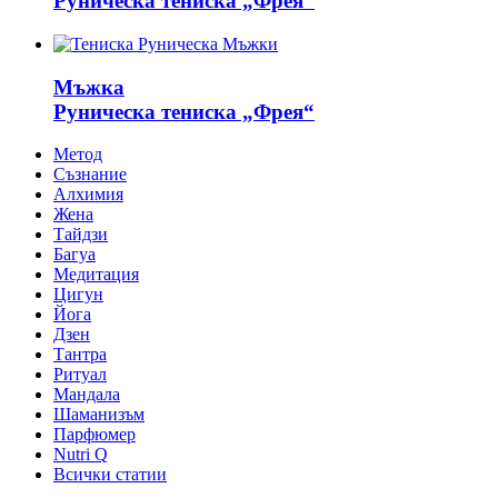
Руническа тениска „Фрея“
Мъжка
Руническа тениска „Фрея“
Метод
Съзнание
Алхимия
Жена
Тайдзи
Багуа
Медитация
Цигун
Йога
Дзен
Тантра
Ритуал
Мандала
Шаманизъм
Парфюмер
Nutri Q
Всички статии