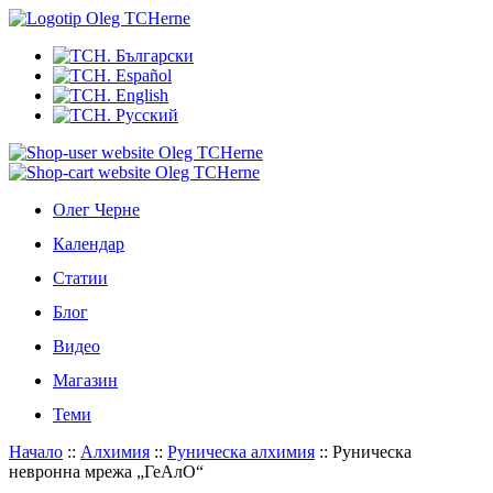
Олег Черне
Календар
Статии
Блог
Видео
Магазин
Теми
Начало
::
Алхимия
::
Руническа алхимия
::
Руническа
невронна мрежа „ГеАлО“