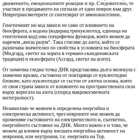
движението, емоционалните реакции и пр. Следователно, те
участват в предаването на сигнали от един неврон към друг.
Невротрансмитерите се синтезират от аминокиселини.
Генетичният ни код зависи не само от влиянието на
биосферата, а кодона (кодиращ тринуклеотид, единица на
генетичния код) има специфична функция, която можем да
наречем „висш разум“. Така стигаме до азота, който се
различава значително по свойства в условията на биосферата
(Мидгард, светът на хората в германо-скандинавската
традиция) и екзосферата (Асгард, светът на асите).
От химична гледна точка ДНК представлява дълга молекула с
химични връзки, съставена от повтарящи се нуклеотидни
блокове, като нуклеотидът се състои от азотна основа, която
от своя страна зависи от влиянието на пространствената сила
върху веригата на азота (според макрокосмичната
интегралност).
Независимо че живеем в определена енергийна и
електрическа активност, чрез невроните ние можем да
променяме състоянието на електричеството и, съответно,
енергийното състояние на ДНК. Много важно е и това, че
можем да влияем върху висшата енергийна активност на
неврония, или неутрония, т.е. енергията на Тор.