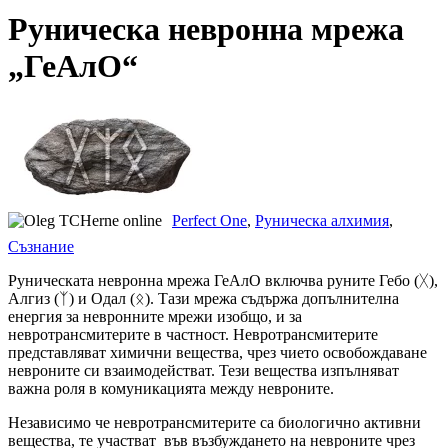
Руническа невронна мрежа
„ГеАлО“
Perfect One
,
Руническа алхимия
,
Съзнание
Руническата невронна мрежа ГеАлО включва руните Гебо (ᚷ),
Алгиз (ᛉ) и Одал (ᛟ). Тази мрежа съдържа допълнителна
енергия за невронните мрежи изобщо, и за
невротрансмитерите в частност. Невротрансмитерите
представляват химични вещества, чрез чието освобождаване
невроните си взаимодействат. Тези вещества изпълняват
важна роля в комуникацията между невроните.
Независимо че невротрансмитерите са биологично активни
вещества, те участват във възбуждането на невроните чрез