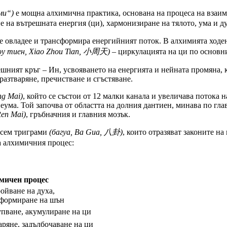
ми“)
е мощна алхимична практика, основана на процеса на взаим
е на вътрешната енергия (ци), хармонизиране на тялото, ума и 
се овладее и трансформира енергийният поток. В алхимията ходе
оу тиен, Xiao Zhou Tian, 小周天)
– циркулацията на ци по основни
ешният кръг – Ин, усвояването на енергията и нейната промяна,
разтваряне, пречистване и сгъстяване.
ng Mai)
, който се състои от 12 малки канала и увеличава потока 
еума. Той започва от областта на долния дантиен, минава по гла
en Mai)
, гръбначния и главния мозък.
 осем триграми
(багуа, Ba Gua, 八卦)
, които отразяват законите н
ра алхимичния процес:
мичен процес
ойване на духа,
формиране на шън
пване, акумулиране на ци
аряне, задълбочаване на ци