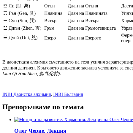
☲ Ли (Li, 离)
Огън
Длан на Огъня
Дести
☶ Гън (Gen, 艮)
Планина
Длан на Планината
Уплът
☴ Сун (Sun, 巽)
Вятър
Длан на Вятъра
Хармо
☳ Джън (Zhen, 震)
Гръм
Длан на Гръмотевицата
Узряв
Ферме
☱ Дуей (Dui, 兑)
Езеро
Длан на Езерото
енерг
В даоистката алхимия съчетанието на тези усилия характериз
долния дантиен. Кръговото движение засилва условията за ене
Lian Qi Hua Shen, 炼气化神)
.
INBI Даоистка алхимия
,
INBI България
Препоръчваме по темата
Олег Черне. Лекция