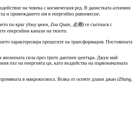
одействие на човека с космическия ред. В даоистката алхимия
духа и привеждането им в енергийно равновесие.
нето по кръг
(дзоу цюен, Zou Quan, 走圈)
се съотнася с
те енергийни канали на тялото.
 което характеризира процесите на трансформация. Постоянната
на жизнената сила през трите дантиен центъра. Джун май
вния път на енергията ци, като въздейства на първоначалната
а промяната в макрокосмоса. Всяка от осемте длани джан
(Zhang,