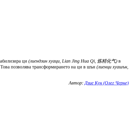
табилизира ци
(лиендзин хуаци, Lian Jing Hua Qi, 炼精化气)
в
. Това позволява трансформирането на ци в шън
(лиенци хуашън,
Автор:
Дзие Кун (Олег Черне)