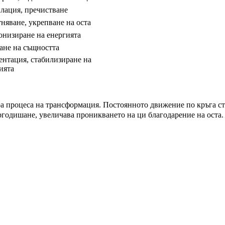
лация, пречистване
няване, укрепване на оста
низиране на енергията
ане на същността
нтация, стабилизиране на
ията
ира процеса на трансформация. Постоянното движение по кръга с
ргодишане, увеличава проникването на ци благодарение на оста