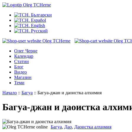
Олег Черне
Календар
Статии
Блог
Видео
Магазин
Теми
Начало
::
Багуа
::
Багуа-джан и даоистка алхимия
Багуа-джан и даоистка алхим
Багуа
,
Дао
,
Даоистка алхимия