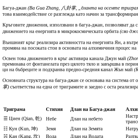
Багуа-джан
(Ba Gua Zhang, 八卦掌, „дланта на осемте тригра
това взаимодействие се разглежда като начин за трансформиран
Кръговите движения, използвани в багуа-джан, позволяват да 
движението на енергията в микрокосмическата орбита
(сяо дж
Външният кръг реализира активността на енергията Ян, а вътр
промяна на посоката стои в основата на алхимичния процес на 
Освен това движението в кръг активира канала Джун май
(Zho
преминава от фонтанелата през цялото тяло и завършва в перин
ци на бъбреците и подхранва предно-средния канал Жън май
(R
Основната структура на багуа-джан се основава на система от
掌)
съответства на една от триграмите и заедно с оста реализи
Триграма
Стихия
Длан на Багуа-джан
Алхи
Настр
☰ Циен (Qian, 乾)
Небе
Длан на небето
транс
☷ Кун (Kun, 坤)
Земя
Длан на Земята
Натру
☵ Кан (Kang, 坎)
Вода
Длан на Водата
Разтв