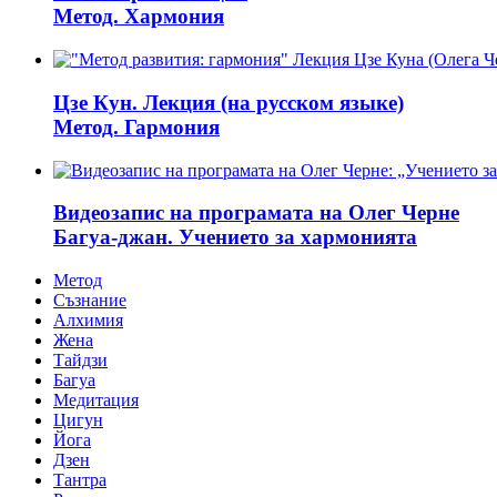
Метод. Хармония
Цзе Кун. Лекция (на русском языке)
Метод. Гармония
Видеозапис на програмата на Олег Черне
Багуа-джан. Учението за хармонията
Метод
Съзнание
Алхимия
Жена
Тайдзи
Багуа
Медитация
Цигун
Йога
Дзен
Тантра