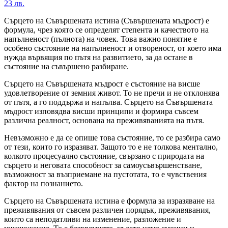
23 лв.
Сърцето на Съвършената истина (Съвършената мъдрост) е
формула, чрез която се определят степента и качеството на
напълненост (пълнота) на човек. Това важно понятие е
особено състояние на напълненост и отвореност, от което има
нужда вървящия по пътя на развитието, за да остане в
състояние на съвършено разбиране.
Сърцето на Съвършената мъдрост е състояние на висше
удовлетворение от земния живот. То не пречи и не отклонява
от пътя, а го поддържа и напълва. Сърцето на Съвършената
мъдрост изповядва висши принципи и формира съвсем
различна реалност, основана на преживяванията на пътя.
Невъзможно е да се опише това състояние, то се разбира само
от тези, които го изразяват. Защото то е не толкова ментално,
колкото процесуално състояние, свързано с природата на
сърцето и неговата способност за самоусъвършенстване,
възможност за възприемане на пустотата, то е чувствения
фактор на познанието.
Сърцето на Съвършената истина е формула за изразяване на
преживявания от съвсем различен порядък, преживявания,
които са неподатливи на изменение, разложение и