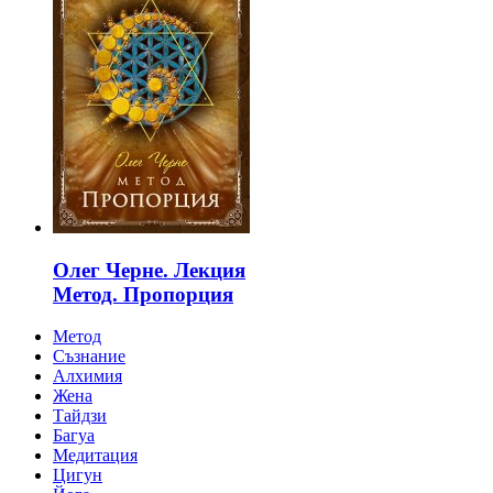
Олег Черне. Лекция
Метод. Пропорция
Метод
Съзнание
Алхимия
Жена
Тайдзи
Багуа
Медитация
Цигун