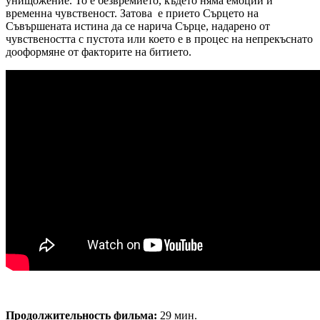
унищожение. То е безвремието, където няма емоции и
временна чувственост. Затова е прието Сърцето на
Съвършената истина да се нарича Сърце, надарено от
чувствеността с пустота или което е в процес на непрекъснато
дооформяне от факторите на битието.
Продолжительность фильма:
29 мин.