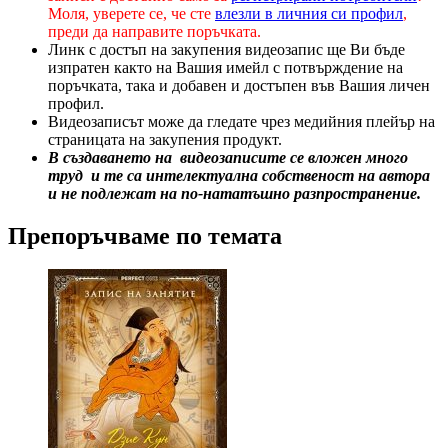
Моля, уверете се, че сте
влезли в личния си профил
,
преди да направите поръчката.
Линк с достъп на закупения видеозапис ще Ви бъде
изпратен както на Вашия имейл с потвърждение на
поръчката, така и добавен и достъпен във Вашия личен
профил.
Видеозаписът може да гледате чрез медийния плейър на
страницата на закупения продукт.
В създаването на видеозаписите се вложен м
ного
труд
и те са
интелектуална собственост на автора
и не подлеж
ат
на по-нататъшно разпространение.
Препоръчваме по темата