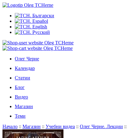
Олег Черне
Календар
Статии
Блог
Видео
Магазин
Теми
Начало
::
Магазин
::
Учебни видеа
::
Олег Черне. Лекции
::