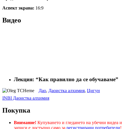
Аспект экрана:
16:9
Видео
Лекция: “Как правилно да се обучаваме”
Дао
,
Даоистка алхимия
,
Цигун
INBI Даоистка алхимия
Покупка
Внимание!
Купуването и гледането на убечни видеа и
записи е достъпно само за
регистрирани потребители
!