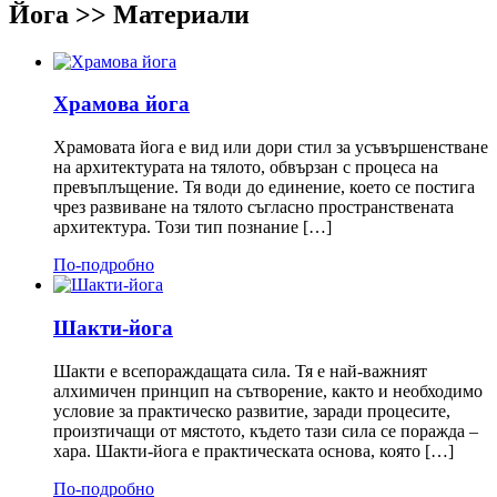
Йога >> Материали
Храмова йога
Храмовата йога е вид или дори стил за усъвършенстване
на архитектурата на тялото, обвързан с процеса на
превъплъщение. Тя води до единение, което се постига
чрез развиване на тялото съгласно пространствената
архитектура. Този тип познание […]
По-подробно
Шакти-йога
Шакти е всепораждащата сила. Тя e най-важният
алхимичен принцип на сътворение, както и необходимо
условие за практическо развитие, заради процесите,
произтичащи от мястото, където тази сила се поражда –
хара. Шакти-йога е практическата основа, която […]
По-подробно