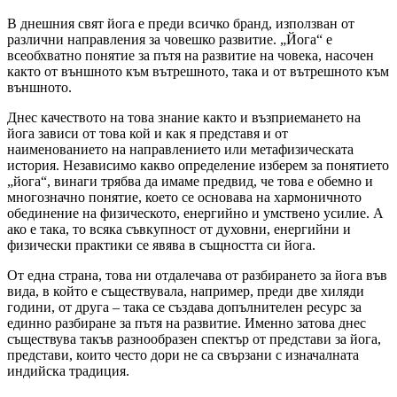
В днешния свят йога е преди всичко бранд, използван от
различни направления за човешко развитие. „Йога“ е
всеобхватно понятие за пътя на развитие на човека, насочен
както от външното към вътрешното, така и от вътрешното към
външното.
Днес качеството на това знание както и възприемането на
йога зависи от това кой и как я представя и от
наименованието на направлението или метафизическата
история. Независимо какво определение изберем за понятието
„йога“, винаги трябва да имаме предвид, че това е обемно и
многозначно понятие, което се основава на хармоничното
обединение на физическото, енергийно и умствено усилие. А
ако е така, то всяка съвкупност от духовни, енергийни и
физически практики се явява в същността си йога.
От една страна, това ни отдалечава от разбирането за йога във
вида, в който е съществувала, например, преди две хиляди
години, от друга – така се създава допълнителен ресурс за
единно разбиране за пътя на развитие. Именно затова днес
съществува такъв разнообразен спектър от представи за йога,
представи, които често дори не са свързани с изначалната
индийска традиция.