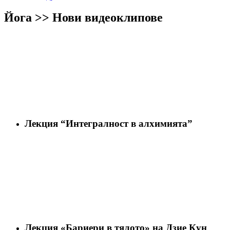
Йога >> Нови видеоклипове
Лекция “Интегралност в алхимията”
Лекция «Бариери в тялото» на Дзие Кун