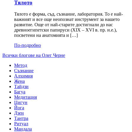
Тялото
Тялото е форма, съд, съзнание, лаборатория. То е най-
важният и все още неопознат инструмент за нашето
развитие. Още от най-старите достигнали до нас
древноегипетски папируси (XIX – XVI в. пр. н.е.),
посветени на анатомията и […]
По-подробно
Всички блогове на Олег Черне
Метод
Съзнание
Алхимия
Жена
Тайдзи
Багуа
Медитация
Цигун
Йога
Дзен
Тантра
Ритуал
Мандала