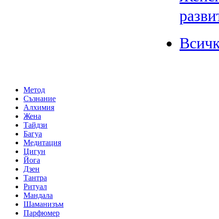
разви
Всич
Метод
Съзнание
Алхимия
Жена
Тайдзи
Багуа
Медитация
Цигун
Йога
Дзен
Тантра
Ритуал
Мандала
Шаманизъм
Парфюмер