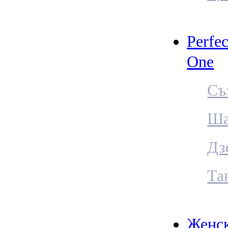
Perfec
One
Съ
Ша
Дз
Та
Женс