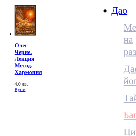
Дао
Ме
на
Олег
ра
Черне.
Лекция
Метод.
Да
Хармония
йо
4.0
лв.
Купи
Та
Ба
Ци