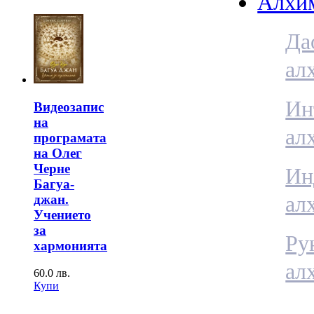
Алхи
Да
ал
Ин
Видеозапис
на
ал
програмата
на Олег
Черне
Ин
Багуа-
ал
джан.
Учението
за
Ру
хармонията
ал
60.0
лв.
Купи