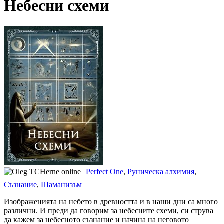
Небесни схеми
Perfect One
,
Руническа алхимия
,
Съзнание
,
Шаманизъм
Изображенията на небето в древността и в наши дни са много
различни. И преди да говорим за небесните схеми, си струва
да кажем за небесното съзнание и начина на неговото