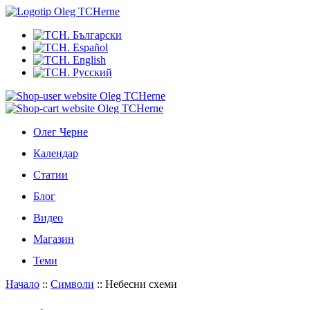
Олег Черне
Календар
Статии
Блог
Видео
Магазин
Теми
Начало
::
Символи
::
Небесни схеми