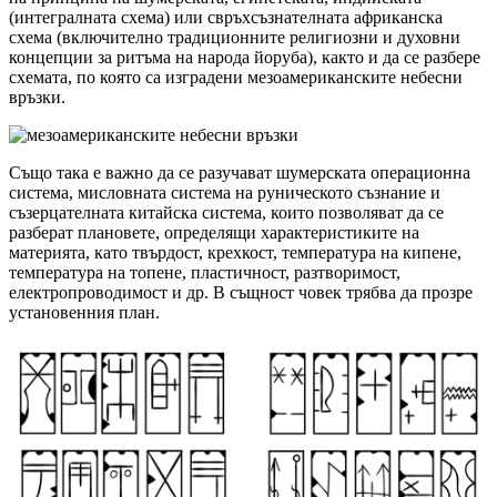
(интегралната схема) или свръхсъзнателната африканска
схема (включително традиционните религиозни и духовни
концепции за ритъма на народа йоруба), както и да се разбере
схемата, по която са изградени мезоамериканските небесни
връзки.
Също така е важно да се разучават шумерската операционна
система, мисловната система на руническото съзнание и
съзерцателната китайска система, които позволяват да се
разберат плановете, определящи характеристиките на
материята, като твърдост, крехкост, температура на кипене,
температура на топене, пластичност, разтворимост,
електропроводимост и др. В същност човек трябва да прозре
установенния план.