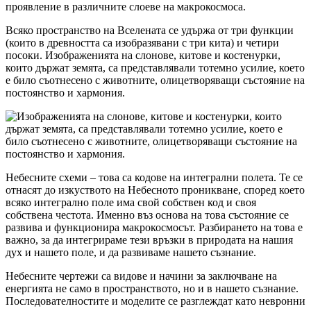
проявление в различните слоеве на макрокосмоса.
Всяко пространство на Вселената се удържа от три функции
(които в древността са изобразявани с три кита) и четири
посоки. Изображенията на слонове, китове и костенурки,
които държат земята, са представлявали тотемно усилие, което
е било съотнесено с животните, олицетворяващи състояние на
постоянство и хармония.
Небесните схеми – това са кодове на интегрални полета. Те се
отнасят до изкуството на Небесното проникване, според което
всяко интегрално поле има свой собствен код и своя
собствена честота. Именно въз основа на това състояние се
развива и функционира макрокосмосът. Разбирането на това е
важно, за да интегрираме тези връзки в природата на нашия
дух и нашето поле, и да развиваме нашето съзнание.
Небесните чертежи са видове и начини за заключване на
енергията не само в пространството, но и в нашето съзнание.
Последователностите и моделите се разглеждат като невронни