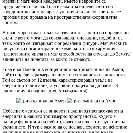
мрежи и магически квадрати, където невроните са
представени с числа. Това е важно за определянето на
координатна система чрез функция или число, което не се
променя при промяна на пространствената координатна
система.
В планетарен план това включва използването на определени
сили, с които могат да се извършват операции, подобни на
тези, които се извършват с определени фигури. Магическите
рисунки са организирани в схеми, които са в хармония с
планетарните числа и имат способността да спускат до Земята
влиянията на полетата, за които се отнасят.
Това е застъпено и в концепцията на триъгълника на Амон,
който определя размера на нома и състоянието на дишането.
Той се състои от 12 възела, характеризиращи ъгъла на
енергийното дишане (12 условни процеса на дишане – 3
вдишвания, 4 издишвания, 5 задържания).
Небесните чертежи са видове и начини за пренасочване на
енергията в нашето триизмерно пространство, където е
налице функцията на небето, известна още като функция на
съзнанието. И тук е важно да се познава схемата на действие
на принципа на шумерската, египетската, индийската