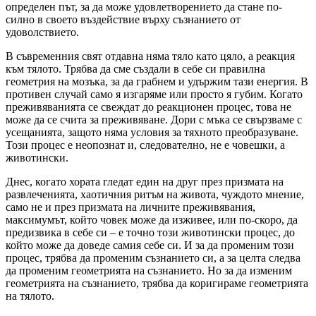
определен път, за да може удовлетворението да стане по-
силно в своето въздействие върху съзнанието от
удоволствието.
В съвременния свят отдавна няма тяло като цяло, а реакция
към тялото. Трябва да сме създали в себе си правилна
геометрия на мозъка, за да грабнем и удържим тази енергия. В
противен случай само я изгаряме или просто я губим. Когато
преживяванията се свеждат до реакционен процес, това не
може да се счита за преживяване. Дори с мъка се свързваме с
усещанията, защото няма условия за тяхното преобразуване.
Този процес е неопознат и, следователно, не е човешки, а
животински.
Днес, когато хората гледат един на друг през призмата на
развлеченията, хаотичния ритъм на живота, чуждото мнение,
само не и през призмата на личните преживявания,
максимумът, който човек може да изживее, или по-скоро, да
предизвика в себе си – е точно този животински процес, до
който може да доведе самия себе си. И за да променим този
процес, трябва да променим съзнанието си, а за целта следва
да променим геометрията на съзнанието. Но за да изменим
геометрията на съзнанието, трябва да коригираме геометрията
на тялото.