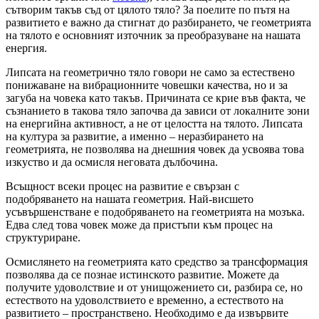
сътворим такъв съд от цялото тяло? За поелите по пътя на
развитието е важно да стигнат до разбирането, че геометрията
на тялото е основният източник за преобразуване на нашата
енергия.
Липсата на геометрично тяло говори не само за естествено
понижаване на вибрационните човешки качества, но и за
загуба на човека като такъв. Причината се крие във факта, че
съзнанието в такова тяло започва да зависи от локалните зони
на енергийна активност, а не от целостта на тялото. Липсата
на култура за развитие, а именно – неразбирането на
геометрията, не позволява на днешния човек да усвоява това
изкуство и да осмисля неговата дълбочина.
Всъщност всеки процес на развитие е свързан с
подобряването на нашата геометрия. Най-висшето
усъвършенстване е подобряването на геометрията на мозъка.
Едва след това човек може да пристъпи към процес на
структуриране.
Осмислянето на геометрията като средство за трансформация
позволява да се познае истинското развитие. Можете да
получите удоволствие и от унищожението си, разбира се, но
естеството на удоволствието е временно, а естеството на
развитието – пространствено. Необходимо е да извървите