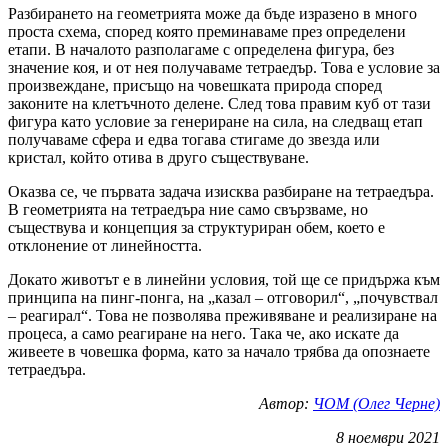
Разбирането на геометрията може да бъде изразено в много
проста схема, според която преминаваме през определени
етапи. В началото разполагаме с определена фигура, без
значение коя, и от нея получаваме тетраедър. Това е условие за
произвеждане, присъщо на човешката природа според
законите на клетъчното делене. След това правим куб от тази
фигура като условие за генериране на сила, на следващ етап
получаваме сфера и едва тогава стигаме до звезда или
кристал, който отива в друго съществуване.
Оказва се, че първата задача изисква разбиране на тетраедъра.
В геометрията на тетраедъра ние само свързваме, но
съществува и концепция за структуриран обем, което е
отклонение от линейността.
Докато животът е в линейни условия, той ще се придържа към
принципа на пинг-понга, на „казал – отговорил“, „почувствал
– реагирал“. Това не позволява преживяване и реализиране на
процеса, а само реагиране на него. Така че, ако искате да
живеете в човешка форма, като за начало трябва да опознаете
тетраедъра.
Автор:
ЧОМ (Олег Черне)
8 ноември 2021