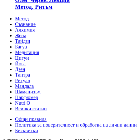
Метод. Ритъм
Метод
Съзнание
Алхимия
Жена
Тайдзи
Багуа
Медитация
Цигун
Йога
Дзен
Тантра
Ритуал
Мандала
Шаманизъм
Парфюмер
Nutri Q
Всички статии
Общи правила
Политика за поверителност и обработка на лични данни
Бисквитки