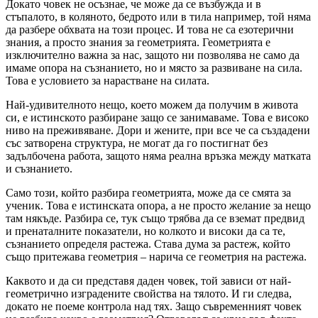
Докато човек не осъзнае, че може да се възбужда и в
стъпалото, в коляното, бедрото или в тила например, той няма
да разбере обхвата на този процес. И това не са езотерични
знания, а просто знания за геометрията. Геометрията е
изключително важна за нас, защото ни позволява не само да
имаме опора на съзнанието, но и място за развиване на сила.
Това е условието за нарастване на силата.
Най-удивителното нещо, което можем да получим в живота
си, е истинското разбиране защо се занимаваме. Това е високо
ниво на преживяване. Дори и жените, при все че са създадени
със затворена структура, не могат да го постигнат без
задълбочена работа, защото няма реална връзка между матката
и съзнанието.
Само този, който разбира геометрията, може да се смята за
ученик. Това е истинската опора, а не просто желание за нещо
там някъде. Разбира се, тук също трябва да се вземат предвид
и пренаталните показатели, но колкото и високи да са те,
съзнанието определя растежа. Става дума за растеж, който
също притежава геометрия – нарича се геометрия на растежа.
Каквото и да си представя даден човек, той зависи от най-
геометрично изградените свойства на тялото. И ги следва,
докато не поеме контрола над тях. Защо съвременният човек