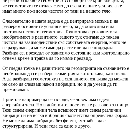
не разбира какво е геометрия? Отговорът се крие във факта,
че геометрията се отнася само до съзнателните усилия, а те
имат много по-висока честота от тази на нашето тяло.
Следователно нашата задача е да центрираме мозъка и да
разберем основните усилия в него, за да осмислим и да
построим неговата геометрия. Точно това е условието за
необратимост в развитието, защото тук стигаме до такава
честота на взаимодействие със собствената енергия, която не
се разрушава, а може само да расте или да се поддържа.
Разбира се, преходът от зависимо състояние към контролирано
отнема време и трябва да го имаме предвид.
От гледна точка на развитието на геометрията на съзнанието е
необходимо да се разбере геометрията като такава, като цяло.
А да разбираш геометрията на съзнанието, означава да можеш
не само да следваш някои вибрации, но и да умееш да ги
преживяваш.
Прието е например да се твърди, че човек има седем
енергийни тела. Но в действителност това е разговор за нищо.
Тези седем енергийни тела всъщност имат седем различни
вибрации и на всяка вибрация съответства определена форма.
Не може да има вибрация без форма, тя трябва да е
структурирана. И тези тела са едно в друго.