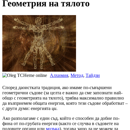
Геометрия на тялото
Алхимия
,
Метод
,
Тайдзи
Според даоистката традиция, ако имаме по-съвършени
геометрични съдове (за целта е важно да сме запознати най-
общо с геометрията на тялото), трябва максимално правилно
да възприемем общата енергия, която тези съдове обработват –
с други думи: енергията
ци
.
Ако разполагаме с един съд, който е способен да добие по-
фина от по-грубата енергия (както се случва в съдовете на
половите органи или
мозъка
), тогава защо да не можем да