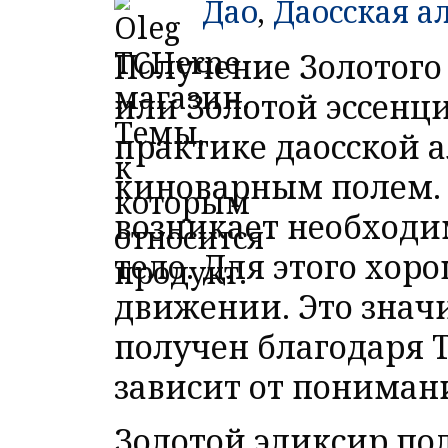
Дао
,
Даосская 
Получение Золотого
или Золотой эссенц
практике даосской 
киноварным полем. 
возникает необходи
тело. Для этого хор
движении. Это значи
получен благодаря Т
зависит от пониман
Золотой эликсир пол