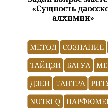
«Сущность даосск
алхимии»
МЕТОД
СОЗНАНИЕ
ТАЙЦЗИ
БАГУА
МЕ
ДЗЕН
ТАНТРА
РИТ
NUTRI Q
ПАРФЮМЕ