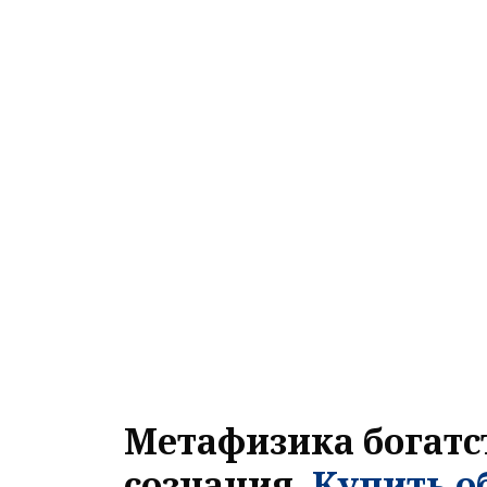
Метафизика богатст
сознания.
Купить о