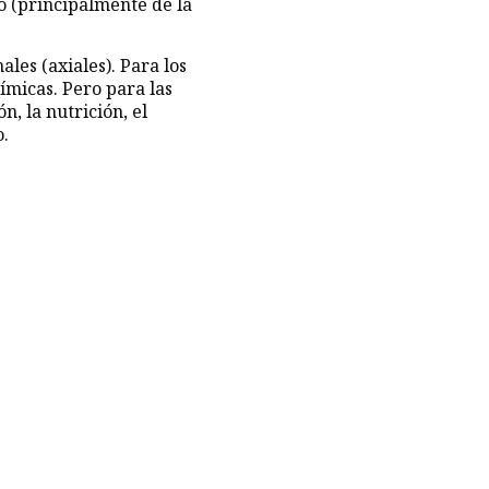
o (principalmente de la
ales (axiales). Para los
uímicas. Pero para las
, la nutrición, el
o.