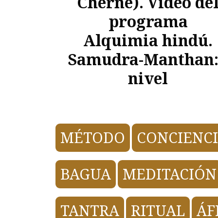
Cherne). Video de
programa
Alquimia hindú.
Samudra-Manthan:
nivel
MÉTODO
CONCIENC
BAGUA
MEDITACIÓN
TANTRA
RITUAL
ÁF